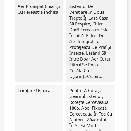
Aer Proaspăt Chiar Și
Sistemul De
Cu Fereastra Închisă
Venitlare În Două
Trepte Îți Lasă Casa
Să Respire, Chiar
Dacă Fereastra Este
Închisă. Filtrul De
Aer Integrat Te
Protejează De Praf Și
Insecte, Lăsând Să
Intre Doar Aer Curat.
Filtrul Se Poate
Curăța Cu
Ușurință/aspira.
Curățare Ușoară
Pentru A Curăța
Geamul Exterior,
Rotește Cerceveaua
180o. Apoi Fixează
Cerceveaua În Toc Cu
Ajutorul Zăvorului.
În Acest Mod,