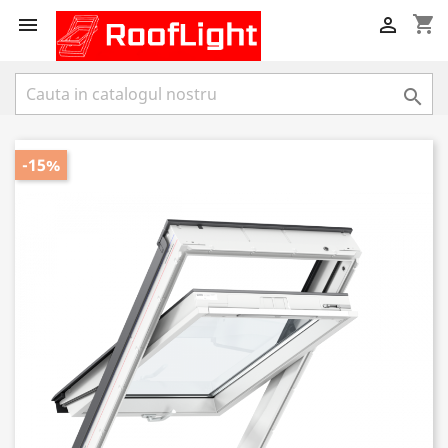
shopping_cart



-15%