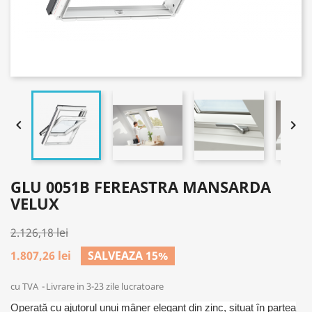


GLU 0051B FEREASTRA MANSARDA
VELUX
2.126,18 lei
1.807,26 lei
SALVEAZA 15%
cu TVA
Livrare in 3-23 zile lucratoare
Operată cu ajutorul unui mâner elegant din zinc, situat în partea