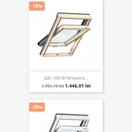
-15%
GZL 1051B Fereastra...
1.446,01 lei
1.701,19 lei
-15%