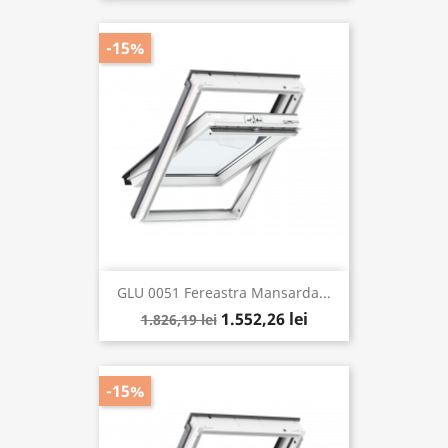
-15%
GLU 0051 Fereastra Mansarda...
1.552,26 lei
1.826,19 lei
-15%