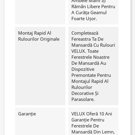
Ambele Mâini Îți
Rămân Libere Pentru
A Curăța Geamul
Foarte Ușor.
Montaj Rapid Al
Completează
Rulourilor Originale
Fereastra Ta De
Mansardă Cu Rulouri
VELUX. Toate
Ferestrele Noastre
De Mansardă Au
Dispozitive
Premontate Pentru
Montajul Rapid Al
Rulourilor
Decorative Și
Parasolare.
Garanție
VELUX Oferă 10 Ani
Garanție Pentru
Ferestrele De
Mansardă Din Lemn,