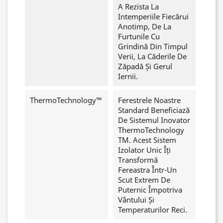
A Rezista La
Intemperiile Fiecărui
Anotimp, De La
Furtunile Cu
Grindină Din Timpul
Verii, La Căderile De
Zăpadă Și Gerul
Iernii.
ThermoTechnology™
Ferestrele Noastre
Standard Beneficiază
De Sistemul Inovator
ThermoTechnology
TM. Acest Sistem
Izolator Unic Îți
Transformă
Fereastra Într-Un
Scut Extrem De
Puternic Împotriva
Vântului Și
Temperaturilor Reci.