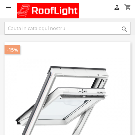
shopping_cart



-15%