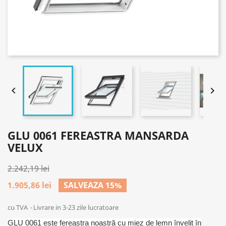


GLU 0061 FEREASTRA MANSARDA
VELUX
2.242,19 lei
1.905,86 lei
SALVEAZA 15%
cu TVA
Livrare in 3-23 zile lucratoare
GLU 0061 este fereastra noastră cu miez de lemn învelit în