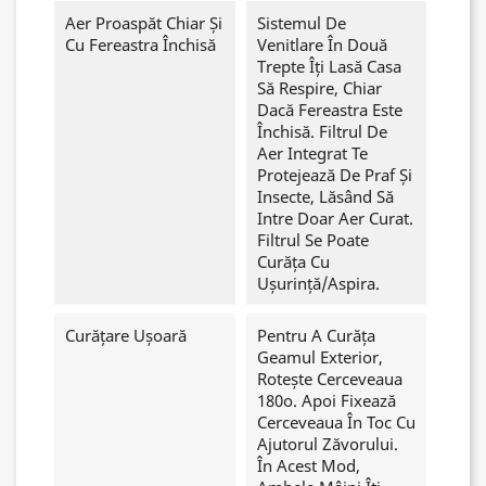
Aer Proaspăt Chiar Și
Sistemul De
Cu Fereastra Închisă
Venitlare În Două
Trepte Îți Lasă Casa
Să Respire, Chiar
Dacă Fereastra Este
Închisă. Filtrul De
Aer Integrat Te
Protejează De Praf Și
Insecte, Lăsând Să
Intre Doar Aer Curat.
Filtrul Se Poate
Curăța Cu
Ușurință/aspira.
Curățare Ușoară
Pentru A Curăța
Geamul Exterior,
Rotește Cerceveaua
180o. Apoi Fixează
Cerceveaua În Toc Cu
Ajutorul Zăvorului.
În Acest Mod,