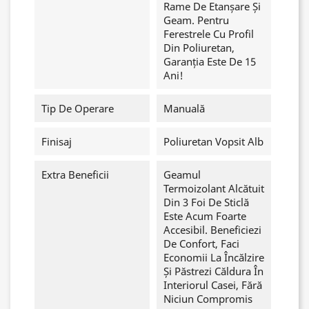
Rame De Etanșare Și
Geam. Pentru
Ferestrele Cu Profil
Din Poliuretan,
Garanția Este De 15
Ani!
Tip De Operare
Manuală
Finisaj
Poliuretan Vopsit Alb
Extra Beneficii
Geamul
Termoizolant Alcătuit
Din 3 Foi De Sticlă
Este Acum Foarte
Accesibil. Beneficiezi
De Confort, Faci
Economii La Încălzire
Și Păstrezi Căldura În
Interiorul Casei, Fără
Niciun Compromis