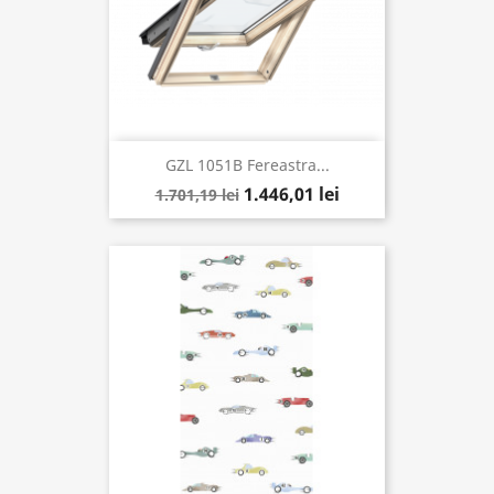
GZL 1051B Fereastra...
1.446,01 lei
1.701,19 lei