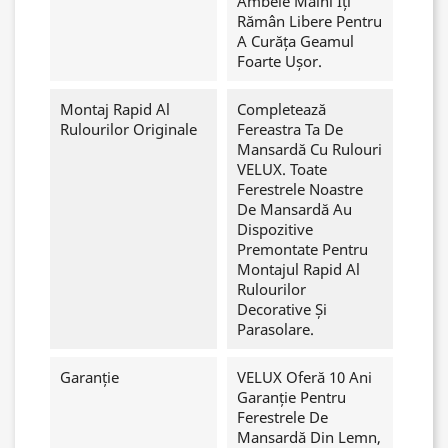
Ambele Mâini Îți
Rămân Libere Pentru
A Curăța Geamul
Foarte Ușor.
Montaj Rapid Al
Completează
Rulourilor Originale
Fereastra Ta De
Mansardă Cu Rulouri
VELUX. Toate
Ferestrele Noastre
De Mansardă Au
Dispozitive
Premontate Pentru
Montajul Rapid Al
Rulourilor
Decorative Și
Parasolare.
Garanție
VELUX Oferă 10 Ani
Garanție Pentru
Ferestrele De
Mansardă Din Lemn,