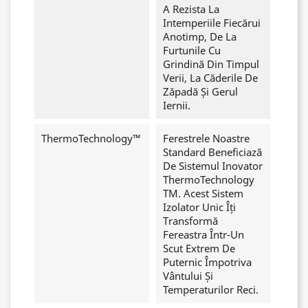
A Rezista La
Intemperiile Fiecărui
Anotimp, De La
Furtunile Cu
Grindină Din Timpul
Verii, La Căderile De
Zăpadă Și Gerul
Iernii.
ThermoTechnology™
Ferestrele Noastre
Standard Beneficiază
De Sistemul Inovator
ThermoTechnology
TM. Acest Sistem
Izolator Unic Îți
Transformă
Fereastra Într-Un
Scut Extrem De
Puternic Împotriva
Vântului Și
Temperaturilor Reci.