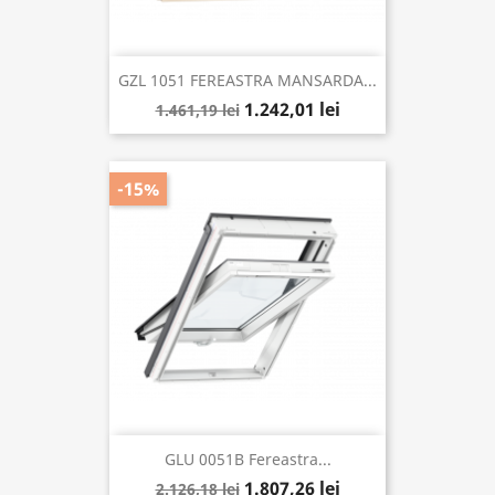
GZL 1051 FEREASTRA MANSARDA...
1.242,01 lei
1.461,19 lei
-15%
GLU 0051B Fereastra...
1.807,26 lei
2.126,18 lei