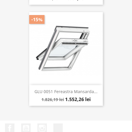
-15%
GLU 0051 Fereastra Mansarda...
1.552,26 lei
1.826,19 lei
Facebook
YouTube
Instagram
LinkedIn