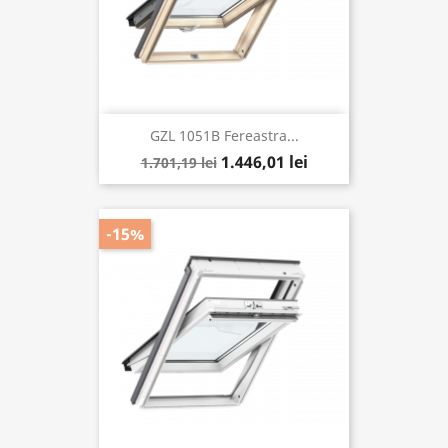
GZL 1051B Fereastra...
1.446,01 lei
1.701,19 lei
-15%