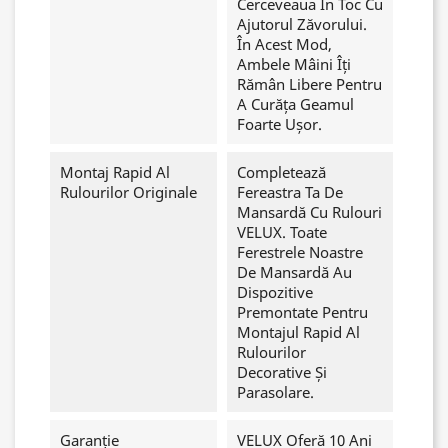
Cerceveaua În Toc Cu
Ajutorul Zăvorului.
În Acest Mod,
Ambele Mâini Îți
Rămân Libere Pentru
A Curăța Geamul
Foarte Ușor.
Montaj Rapid Al
Completează
Rulourilor Originale
Fereastra Ta De
Mansardă Cu Rulouri
VELUX. Toate
Ferestrele Noastre
De Mansardă Au
Dispozitive
Premontate Pentru
Montajul Rapid Al
Rulourilor
Decorative Și
Parasolare.
Garanție
VELUX Oferă 10 Ani