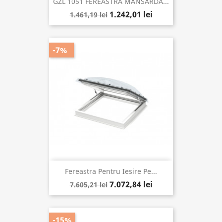
GZL 1051 FEREASTRA MANSARDA...
1.242,01 lei
1.461,19 lei
-7%
Fereastra Pentru Iesire Pe...
7.072,84 lei
7.605,21 lei
-15%