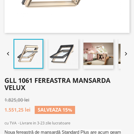


GLL 1061 FEREASTRA MANSARDA
VELUX
1.825,00 lei
1.551,25 lei
SALVEAZA 15%
cu TVA
Livrare in 3-23 zile lucratoare
Noua fereastră de mansardă Standard Plus are acum geam