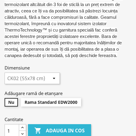
termoizolant altcătuit din 3 foi de sticlă la un preț extrem de
atractiv, ceea ce îți va da posibilitatea să păstrezi locuința
călduroasă, fără a face compromisuri la calitate. Geamul
termoizolant, împreună cu inovatorul sistem izolator
ThermoTechnology™ și cu garnitura specială fac conferă
acestei ferestre proproietăți izolatoare excelente. Bara de
operare unică o recomandă pentru majoritatea înălțimilor de
montaj, iar operarea de sus îți dă posibilitatea de a plasa o
canapea dedesubt și totodată, să poți deschide fereastra.
Dimensiune
Adăugare ramă de etanșare
Nu
Rama Standard EDW2000
Cantitate

ADAUGA IN COS