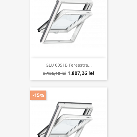
GLU 0051B Fereastra...
1.807,26 lei
2.126,18 lei
-15%