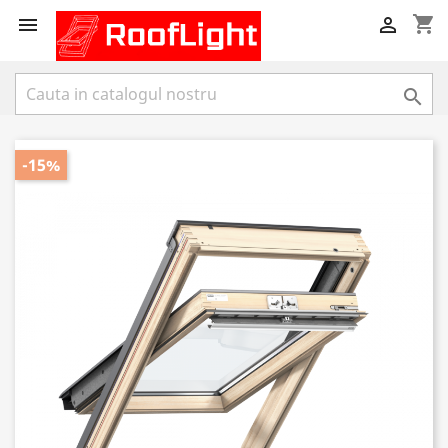
shopping_cart



-15%