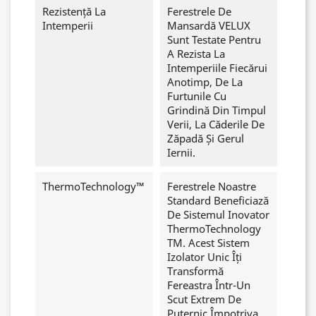
Rezistență La
Ferestrele De
Intemperii
Mansardă VELUX
Sunt Testate Pentru
A Rezista La
Intemperiile Fiecărui
Anotimp, De La
Furtunile Cu
Grindină Din Timpul
Verii, La Căderile De
Zăpadă Și Gerul
Iernii.
ThermoTechnology™
Ferestrele Noastre
Standard Beneficiază
De Sistemul Inovator
ThermoTechnology
TM. Acest Sistem
Izolator Unic Îți
Transformă
Fereastra Într-Un
Scut Extrem De
Puternic Împotriva