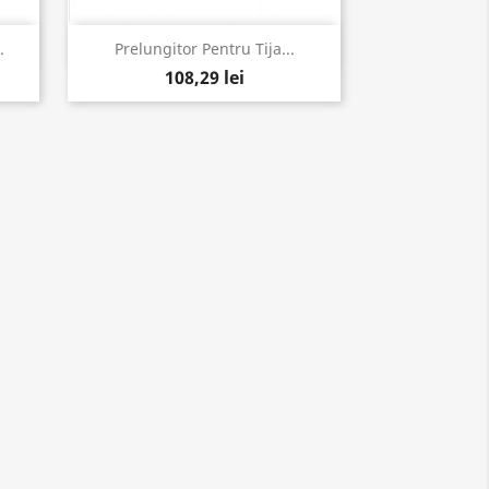
Vizualizare rapida

.
Prelungitor Pentru Tija...
108,29 lei