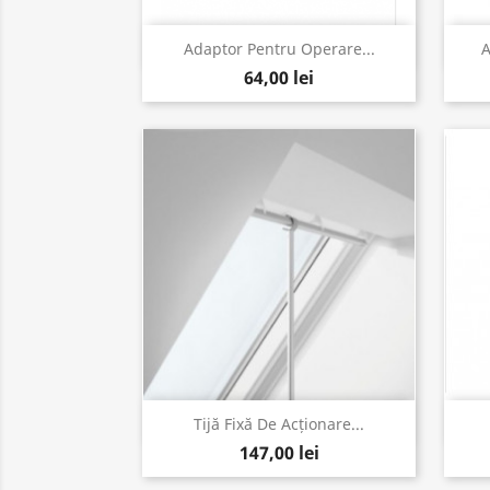
Vizualizare rapida

Adaptor Pentru Operare...
A
64,00 lei
Vizualizare rapida

Tijă Fixă De Acționare...
147,00 lei