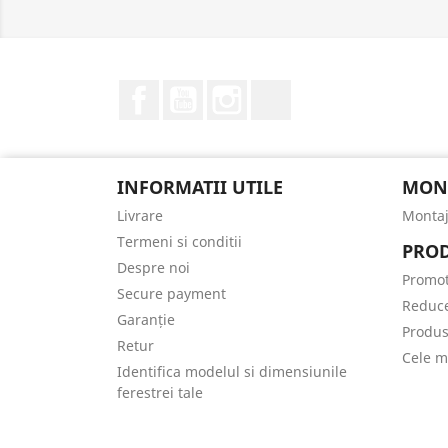
Facebook
YouTube
Instagram
LinkedIn
INFORMATII UTILE
MONT
Livrare
Montaj 
Termeni si conditii
PROD
Despre noi
Promot
Secure payment
Reduce
Garanție
Produs
Retur
Cele m
Identifica modelul si dimensiunile
ferestrei tale