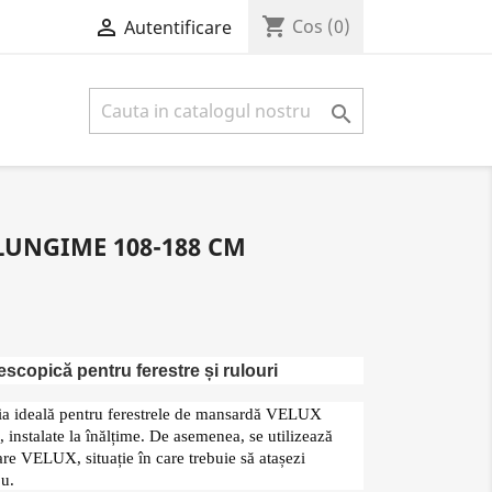
shopping_cart

Cos
(0)
Autentificare

 LUNGIME 108-188 CM
scopică pentru ferestre și rulouri
uția ideală pentru ferestrele de mansardă VELUX
nstalate la înălțime. De asemenea, se utilizează
are VELUX, situație în care trebuie să atașezi
ou.