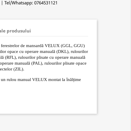
o | Tel/Whatsapp: 0764531121
 ale produsului
ște ferestrelor de mansardă VELUX (GGL, GGU)
rilor opace cu operare manuală (DKL), rulourilor
ă (RFL), rulourilor plisate cu operare manuală
 operare manuală (PAL), rulourilor plisate opace
ectelor (ZIL).
na un rulou manual VELUX montat la înălțime