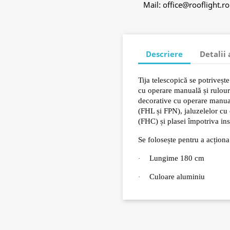
Mail: office@rooflight.r
Descriere
Detalii
Tija telescopică se potrive
cu operare manuală și rulou
decorative cu operare manual
(FHL și FPN), jaluzelelor cu
(FHC) și plasei împotriva ins
Se folosește pentru a acțio
Lungime 180 cm
·
Culoare aluminiu
·