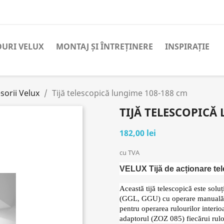
URI VELUX
MONTAJ ȘI ÎNTREȚINERE
INSPIRAȚIE
sorii Velux
Tijă telescopică lungime 108-188 cm
TIJĂ TELESCOPICĂ
182,00 lei
cu TVA
VELUX Tijă de acționare tele
Această tijă telescopică este sol
(GGL, GGU) cu operare manuală, i
pentru operarea rulourilor interio
adaptorul (ZOZ 085) fiecărui rul