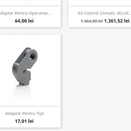
Vizualizare rapida
Vizualizare rapida


daptor Pentru Operarea...
Kit Control Climatic VELUX..
64,00 lei
1.361,52 lei
1.464,00 lei
Vizualizare rapida

Adaptor Pentru Tijă
17,01 lei