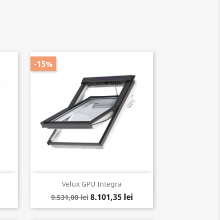
-15%
Vizualizare rapida

Velux GPU Integra
8.101,35 lei
9.531,00 lei