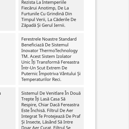
Rezista La Intemperiile
Fiecărui Anotimp, De La
Furtunile Cu Grindină Din
Timpul Verii, La Căderile De
Zăpadă Și Gerul Iernii.
Ferestrele Noastre Standard
Beneficiază De Sistemul
Inovator ThermoTechnology
TM. Acest Sistem Izolator
Unic Îți Transformă Fereastra
Într-Un Scut Extrem De
Puternic Împotriva Vântului Și
Temperaturilor Reci.
u
Sistemul De Venitlare În Două
Trepte Îți Lasă Casa Să
Respire, Chiar Dacă Fereastra
Este Închisă. Filtrul De Aer
Integrat Te Protejează De Praf
Și Insecte, Lăsând Să Intre
Doar Aer Curat. Filtrul Se