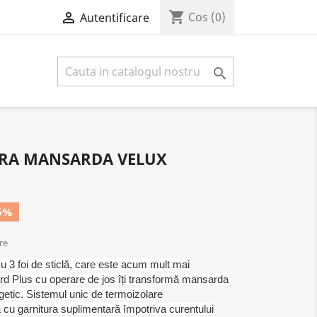
shopping_cart

Cos
(0)
Autentificare

STRA MANSARDA VELUX
5%
are
u 3 foi de sticlă, care este acum mult mai
ard Plus cu operare de jos îți transformă mansarda
rgetic. Sistemul unic de termoizolare
 garnitura suplimentară împotriva curentului