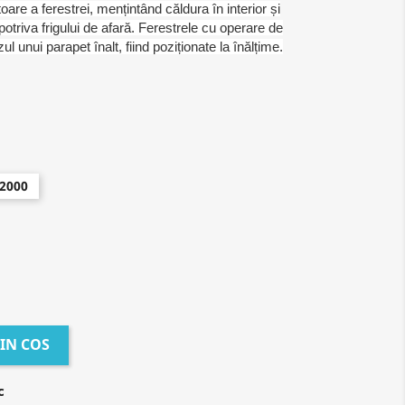
re a ferestrei, mențintând căldura în interior și
triva frigului de afară. Ferestrele cu operare de
 unui parapet înalt, fiind poziționate la înălțime.
2000
IN COS
c