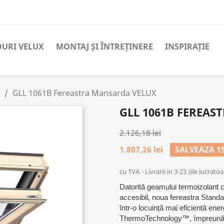
URI VELUX
MONTAJ ȘI ÎNTREȚINERE
INSPIRAȚIE
GLL 1061B Fereastra Mansarda VELUX
GLL 1061B FEREA
2.126,18 lei
1.807,26 lei
SALVEAZA 1
cu TVA
Livrare in 3-23 zile lucrato
Datorită geamului termoizolant c
accesibil, noua fereastra Stand
într-o locuință mai eficientă ene
ThermoTechnology™, împreună cu