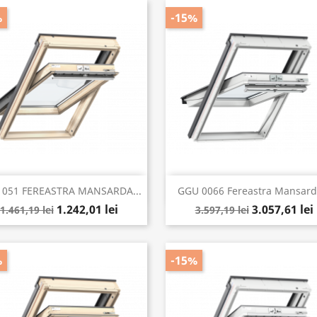
%
-15%
Vizualizare rapida
Vizualizare rapida


1051 FEREASTRA MANSARDA...
GGU 0066 Fereastra Mansarda
1.242,01 lei
3.057,61 lei
1.461,19 lei
3.597,19 lei
%
-15%