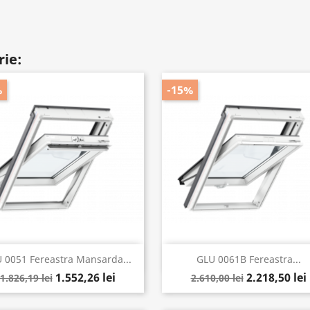
rie:
%
-15%
Vizualizare rapida
Vizualizare rapida


 0051 Fereastra Mansarda...
GLU 0061B Fereastra...
1.552,26 lei
2.218,50 lei
1.826,19 lei
2.610,00 lei