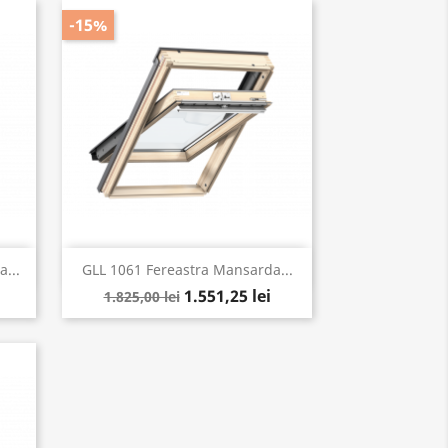
-15%
Vizualizare rapida

...
GLL 1061 Fereastra Mansarda...
1.551,25 lei
1.825,00 lei