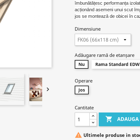
îmbunătățesc performanța izolatoa
acționând asemeni unui scut împo
jos se montează de obicei în cazul
Dimensiune
Adăugare ramă de etanșare
Nu
Rama Standard EDW
Operare

Jos
Cantitate

ADAUGA 

Ultimele produse in sto