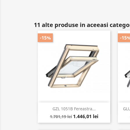
11 alte produse in aceeasi catego
-15%
-15
Vizualizare rapida

GZL 1051B Fereastra...
GLU
1.446,01 lei
1.701,19 lei