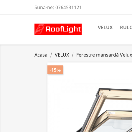
Suna-ne:
0764531121
VELUX
RULO
Acasa
VELUX
Ferestre mansardă Velux
-15%