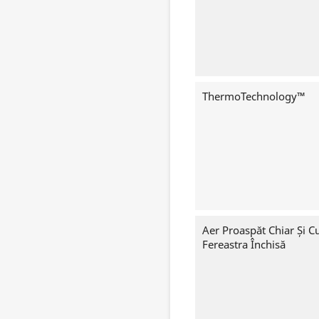
ThermoTechnology™
Aer Proaspăt Chiar Și C
Fereastra Închisă