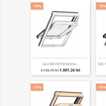
-15%
-15
Vizualizare rapida

GLU 0051B Fereastra...
GZL 
1.807,26 lei
2.126,18 lei
-15%
-15