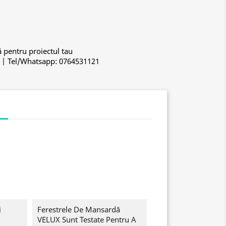
ă pentru proiectul tau
o | Tel/Whatsapp: 0764531121
i
i
Ferestrele De Mansardă
VELUX Sunt Testate Pentru A