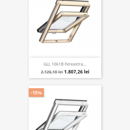
GLL 1061B Fereastra...
1.807,26 lei
2.126,18 lei
-15%