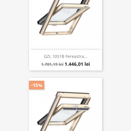
GZL 1051B Fereastra...
1.446,01 lei
1.701,19 lei
-15%