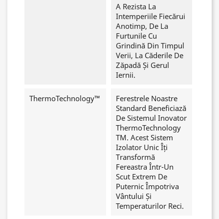
A Rezista La
Intemperiile Fiecărui
Anotimp, De La
Furtunile Cu
Grindină Din Timpul
Verii, La Căderile De
Zăpadă Și Gerul
Iernii.
ThermoTechnology™
Ferestrele Noastre
Standard Beneficiază
De Sistemul Inovator
ThermoTechnology
TM. Acest Sistem
Izolator Unic Îți
Transformă
Fereastra Într-Un
Scut Extrem De
Puternic Împotriva
Vântului Și
Temperaturilor Reci.