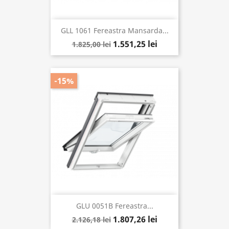
GLL 1061 Fereastra Mansarda...
1.551,25 lei
1.825,00 lei
-15%
GLU 0051B Fereastra...
1.807,26 lei
2.126,18 lei