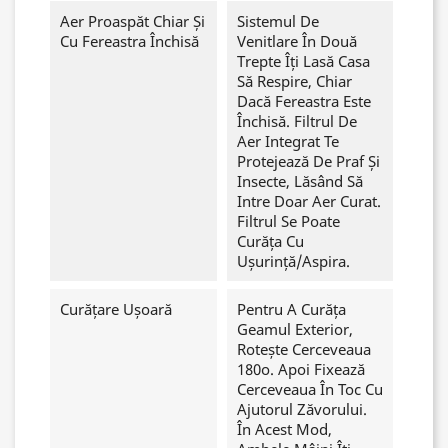
Aer Proaspăt Chiar Și
Sistemul De
Cu Fereastra Închisă
Venitlare În Două
Trepte Îți Lasă Casa
Să Respire, Chiar
Dacă Fereastra Este
Închisă. Filtrul De
Aer Integrat Te
Protejează De Praf Și
Insecte, Lăsând Să
Intre Doar Aer Curat.
Filtrul Se Poate
Curăța Cu
Ușurință/aspira.
Curățare Ușoară
Pentru A Curăța
Geamul Exterior,
Rotește Cerceveaua
180o. Apoi Fixează
Cerceveaua În Toc Cu
Ajutorul Zăvorului.
În Acest Mod,