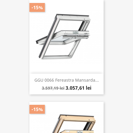
-15%
GGU 0066 Fereastra Mansarda...
3.057,61 lei
3.597,19 lei
-15%