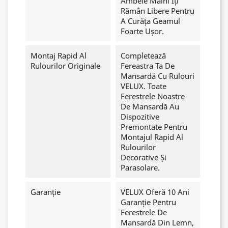
Ambele Mâini Îți
Rămân Libere Pentru
A Curăța Geamul
Foarte Ușor.
Montaj Rapid Al
Completează
Rulourilor Originale
Fereastra Ta De
Mansardă Cu Rulouri
VELUX. Toate
Ferestrele Noastre
De Mansardă Au
Dispozitive
Premontate Pentru
Montajul Rapid Al
Rulourilor
Decorative Și
Parasolare.
Garanție
VELUX Oferă 10 Ani
Garanție Pentru
Ferestrele De
Mansardă Din Lemn,