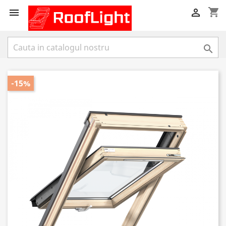
shopping_cart



-15%